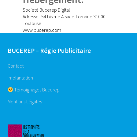
Société Bucerep Digital
Adresse : 54 bis rue Alsace-Lorraine 31000
Toulouse
www.bucerep.com
BUCEREP – Régie Publicitaire
Contact
Implantation
Témoignages Bucerep
Mentions Légales