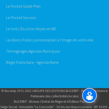
Le Pocket Guide-Plan
Le Pocket Secours
Le livre L’Elu et le citoyen en BD
Les Bancs Publics personnalisés à l’image de votre ville
Témoignages Agendas Municipaux
Régie Publicitaire - Agenda Mairie
© Bucerep 1971-2021 GROUPE DES EDITIONS BUCEREP - Régie Publicitaire &
Partenaire des collectivités locales
BUCEREP : BUreau CEntral de Régie et d'Edition Publicitaire
Siège Social : Immeuble "Le Concorde" - 54 bis rue Alsace-Lorraine - BP 41435 -