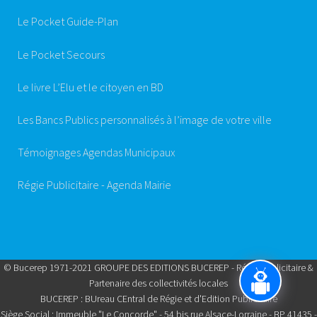
Le Pocket Guide-Plan
Le Pocket Secours
Le livre L’Elu et le citoyen en BD
Les Bancs Publics personnalisés à l’image de votre ville
Témoignages Agendas Municipaux
Régie Publicitaire - Agenda Mairie
© Bucerep 1971-2021 GROUPE DES EDITIONS BUCEREP - Régie Publicitaire &
Partenaire des collectivités locales
BUCEREP : BUreau CEntral de Régie et d'Edition Publicitaire
Siège Social : Immeuble "Le Concorde" - 54 bis rue Alsace-Lorraine - BP 41435 -