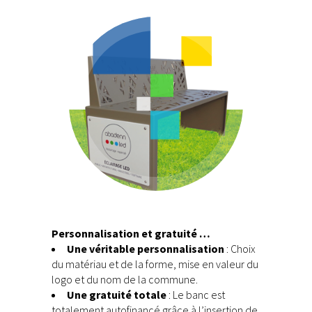
citoyens.
en offrant des bancs publics aux
Faite vous plaisir gratuitement
Banc Public
Personnalisation et gratuité …
Une véritable personnalisation
: Choix
du matériau et de la forme, mise en valeur du
logo et du nom de la commune.
Une gratuité totale
: Le banc est
totalement autofinancé grâce à l’insertion de