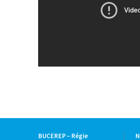
BUCEREP – Régie
N